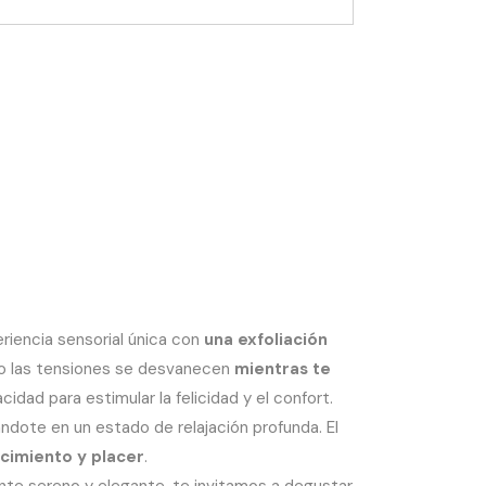
riencia sensorial única con
una exfoliación
ómo las tensiones se desvanecen
mientras te
dad para estimular la felicidad y el confort.
ndote en un estado de relajación profunda. El
cimiento y placer
.
ente sereno y elegante, te invitamos a degustar