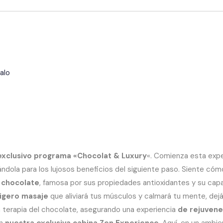
alo
exclusivo programa «Chocolat & Luxury
«. Comienza esta expe
ándola para los lujosos beneficios del siguiente paso. Siente c
e chocolate
, famosa por sus propiedades antioxidantes y su capaci
ligero masaje
que aliviará tus músculos y calmará tu mente, dejá
terapia del chocolate, asegurando una experiencia
de rejuvene
en
nuestra exclusiva cabina Zen Experience
. Aquí, en un ambi