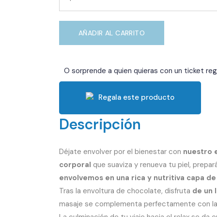
Luxury
quantity
AÑADIR AL CARRITO
O sorprende a quien quieras con un ticket reg
Regala este producto
Descripción
Déjate envolver por el bienestar con
nuestro 
corporal
que suaviza y renueva tu piel, prepar
envolvemos en una rica y nutritiva capa d
Tras la envoltura de chocolate, disfruta
de un 
masaje se complementa perfectamente con la 
La culminación de tu viaje hacia el relax se da 