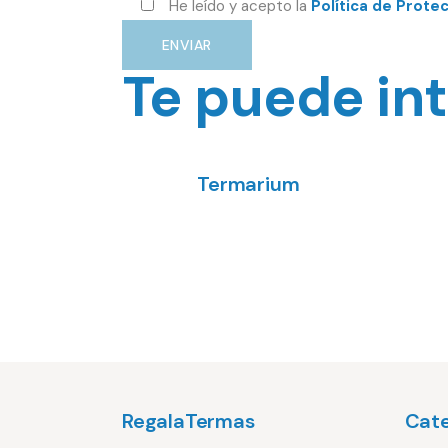
He leído y acepto la
Política de Prote
ENVIAR
Te puede int
Termarium
A
€
RegalaTermas
Cate