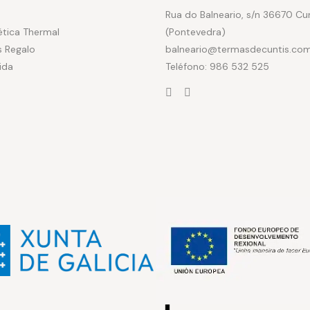
Rua do Balneario, s/n 36670 Cu
tica Thermal
(Pontevedra)
 Regalo
balneario@termasdecuntis.co
ida
Teléfono: 986 532 525