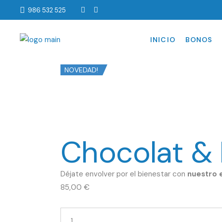
986 532 525
PARA DOS PERSON
OFERTAS
INICIO
BONOS
NOVEDAD!
PARA DOS
OFERTAS
Chocolat & 
Déjate envolver por el bienestar con
nuestro 
85,00
€
Chocolat
&