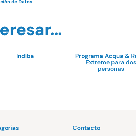
cción de Datos
eresar...
Seleccionar
Indiba
Programa Acqua & R
ñadir al carrito
€
€
Extreme para do
opciones
personas
€
gorías
Contacto