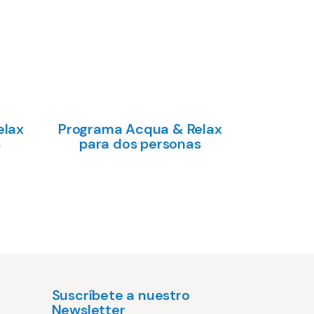
elax
Programa Acqua & Relax
s
para dos personas
Añadir 
€
Añadir al carrito
Suscríbete a nuestro
Newsletter