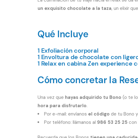
un exquisito chocolate a la taza
, un elixir 
Qué Incluye
1 Exfoliación corporal
1 Envoltura de chocolate con lige
1 Relax en cabina Zen experience 
Cómo concretar la Rese
Una vez que
hayas adquirido tu Bono
(o te l
hora para disfrutarlo
.
Por e-mail: envíanos
el código
de tu Bono y 
Por teléfono: llámanos al
986 53 25 25
con 
Recuerda que los Bonos
tienen una caducida