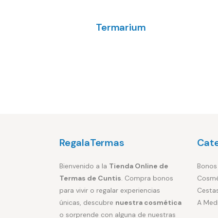
Termarium
A
€
RegalaTermas
Cate
Bienvenido a la
Tienda Online de
Bonos
Termas de Cuntis
. Compra bonos
Cosmé
para vivir o regalar experiencias
Cestas
únicas, descubre
nuestra cosmética
A Med
o sorprende con alguna de nuestras