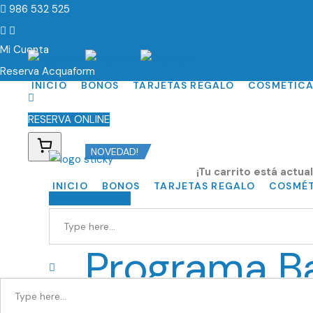
986 532 525
Mi Cuenta
Reserva Acquaform
INICIO
BONOS
TARJETAS REGALO
COSMÉTICA
RESERVA ONLINE
NOVEDAD!
¡Tu carrito está actua
INICIO
BONOS
TARJETAS REGALO
COSMÉT
RESERVA ONLINE
Programa Ba
El programa
«Balneo & Relax»
es una invitaci