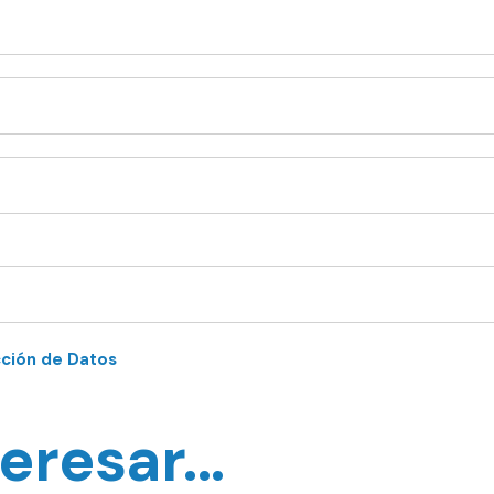
cción de Datos
eresar...