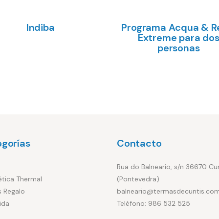
Seleccionar
Indiba
Programa Acqua & R
ñadir al carrito
€
€
Extreme para do
opciones
personas
€
gorías
Contacto
Rua do Balneario, s/n 36670 Cu
tica Thermal
(Pontevedra)
 Regalo
balneario@termasdecuntis.co
ida
Teléfono: 986 532 525