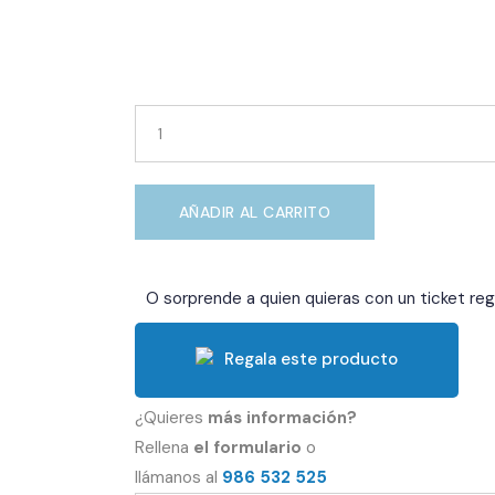
Programa
Balneo
&
Relax
quantity
AÑADIR AL CARRITO
O sorprende a quien quieras con un ticket reg
Regala este producto
¿Quieres
más información?
Rellena
el formulario
o
llámanos al
986 532 525