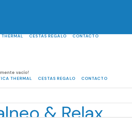
 THERMAL
CESTAS REGALO
CONTACTO
lmente vacío!
ICA THERMAL
CESTAS REGALO
CONTACTO
lneo & Relax
ón
a la serenidad y el rejuvenecimiento
.