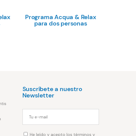
elax
Programa Acqua & Relax
s
para dos personas
Añadir 
€
Añadir al carrito
Suscríbete a nuestro
Newsletter
ntis
m
He leído y acepto los términos y