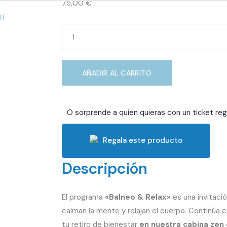
75,00
€
Programa
Balneo
&
Relax
quantity
AÑADIR AL CARRITO
O sorprende a quien quieras con un ticket reg
Regala este producto
Descripción
El programa
«Balneo & Relax»
es una invitaci
calman la mente y relajan el cuerpo. Continúa 
tu retiro de bienestar
en nuestra cabina zen